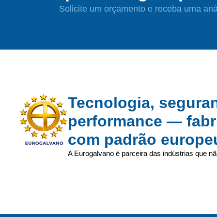
Solicite um orçamento e receba uma anál
Tecnologia, segura
performance — fabr
com padrão europe
A Eurogalvano é parceira das indústrias que n