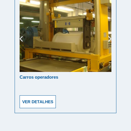
Carros operadores
Sond
inox
VER DETALHES
VE