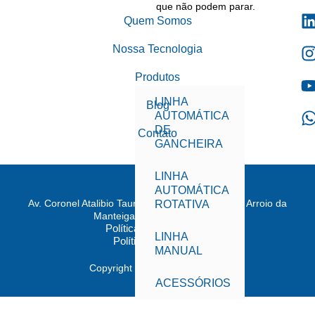
que não podem parar.
Quem Somos
Nossa Tecnologia
Produtos
LINHA
Blog
AUTOMÁTICA
DE
Contato
GANCHEIRA​
LINHA
AUTOMÁTICA
Av. Coronel Atalibio Taurino de Rezende, 3441, - Arroio da
ROTATIVA
Manteiga - São Leopoldo/RS
Política de Privacidade
LINHA
Política de Cookies
MANUAL
Copyright © 2026 Eurogalvano
ACESSÓRIOS