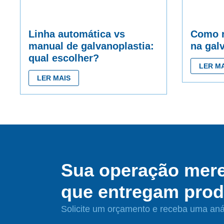
Linha automática vs
Como r
manual de galvanoplastia:
na gal
qual escolher?
LER MA
LER MAIS
Sua operação mer
que entregam produ
Solicite um orçamento e receba uma anál