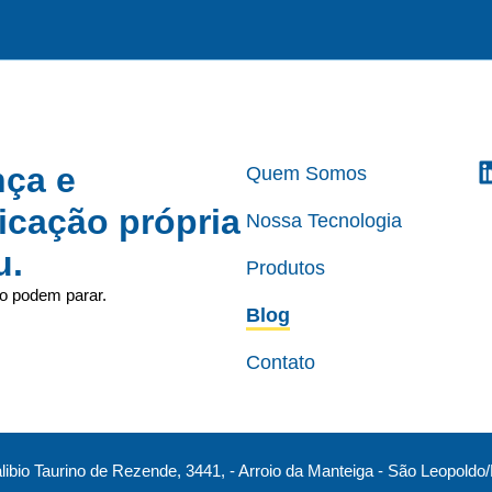
nça e
Quem Somos
icação própria
Nossa Tecnologia
u.
Produtos
ão podem parar.
Blog
Contato
alibio Taurino de Rezende, 3441, - Arroio da Manteiga - São Leopoldo