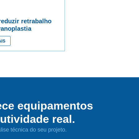
eduzir retrabalho
vanoplastia
IS
ece equipamentos
tividade real.
ise técnica do seu projeto.