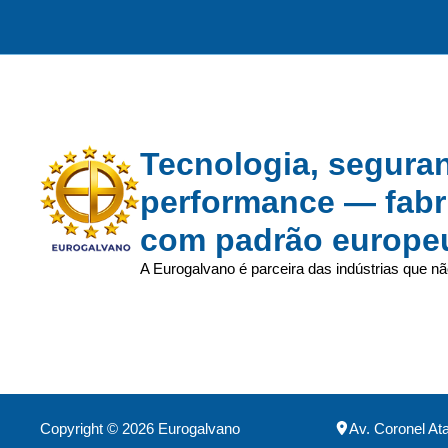
Tecnologia, segura
performance — fabr
com padrão europe
A Eurogalvano é parceira das indústrias que n
Copyright © 2026 Eurogalvano
Av. Coronel At