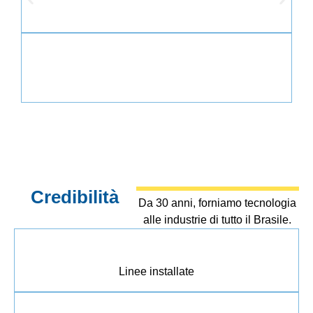
Progetti personalizzati e adattati alle vostre esigenze
operative.
Credibilità
Da 30 anni, forniamo tecnologia
alle industrie di tutto il Brasile.
+
0
Linee installate