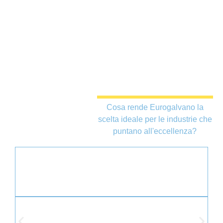
Elementi
Cosa rende Eurogalvano la
distintivi
scelta ideale per le industrie che
principali
puntano all'eccellenza?
Il know-how europeo applicato alla produzione
brasiliana.
Accessori, pezzi di ricambio e assistenza continua