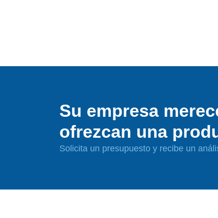
Su empresa merec
ofrezcan una produ
Solicita un presupuesto y recibe un análi